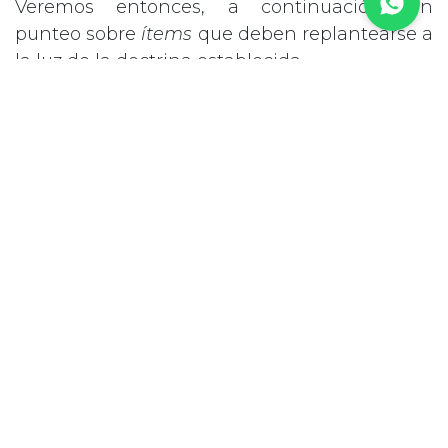
Veremos entonces, a continuación, un
punteo sobre
ítems
que deben replantearse a
la luz de la doctrina establecida.
A) Necesaria revisión de la tasa de interés en
el fuero laboral:
Hasta el día de hoy, en nuestro ordenamiento
jurídico los intereses se alzaban como una
herramienta de ajuste indirecto que
perseguía evitar la desvalorización del poder
adquisitivo de la prestación debida. Si
tomamos el caso del fuero laboral, nos
encontramos con una tasa vigente de