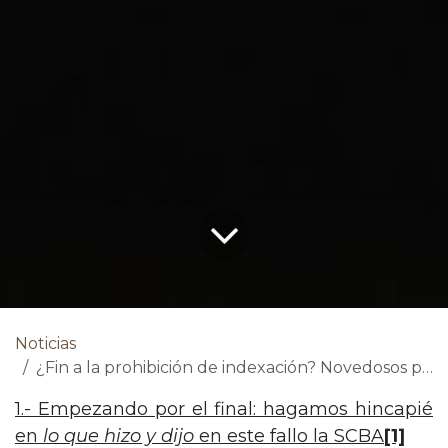
Noticias
¿Fin a la prohibición de indexación? Novedosos parámetros a partir del fallo “Barrios” (o, dicho de otra manera, nuevas soluciones para tiempos modernos). Impacto en el fuero laboral.
1.- Empezando por el final: hagamos hincapié
en
lo que hizo y dijo
en este fallo la SCBA
[1]